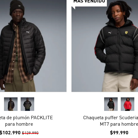
MÁS VENDIDO
eta de plumón PACKLITE
Chaqueta puffer Scuderia
para hombre
MT7 para hombr
$102.990
$99.990
$129.990