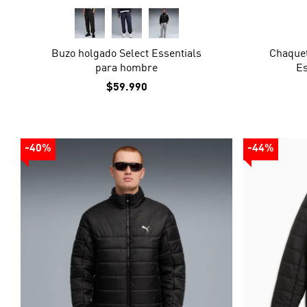
Buzo holgado Select Essentials
Chaquet
para hombre
Es
$59.990
-40%
-44%