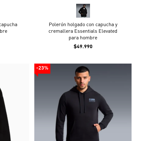
 capucha
Polerón holgado con capucha y
bre
cremallera Essentials Elevated
para hombre
$49.990
-23%