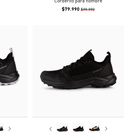
Corderito para hombre
$79.990
$99.990