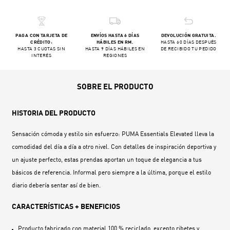
PAGA CON TARJETA DE
ENVÍOS HASTA 6 DÍAS
DEVOLUCIÓN GRATUITA.
CRÉDITO:
HÁBILES EN RM.
HASTA 60 DÍAS DESPUÉS
HASTA 3 CUOTAS SIN
HASTA 9 DÍAS HÁBILES EN
DE RECIBIDO TU PEDIDO
INTERÉS
REGIONES
SOBRE EL PRODUCTO
HISTORIA DEL PRODUCTO
Sensación cómoda y estilo sin esfuerzo: PUMA Essentials Elevated lleva la
comodidad del día a día a otro nivel. Con detalles de inspiración deportiva y
un ajuste perfecto, estas prendas aportan un toque de elegancia a tus
básicos de referencia. Informal pero siempre a la última, porque el estilo
diario debería sentar así de bien.
CARACTERÍSTICAS + BENEFICIOS
Producto fabricado con material 100 % reciclado, excepto ribetes y