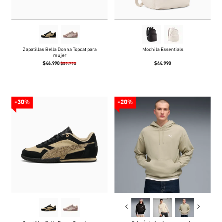
Zapatillas Bella Donna Topcat para
Mochila Essentials
mujer
$46.990
$44.990
$59.990
-30%
-20%