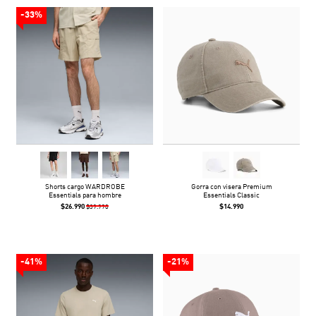
-33%
Shorts cargo WARDROBE
Gorra con visera Premium
Essentials para hombre
Essentials Classic
$26.990
$14.990
$39.990
-41%
-21%