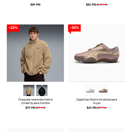
$89.990
$83.990
$139.990
-20%
-30%
Chaqueta reversible Hybrid
Zapatillas Mostro Anodized para
Corderito para hombre
mujer
$79.990
$69.990
$99.990
$99.990