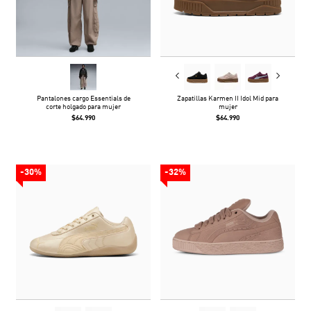
Pantalones cargo Essentials de
Zapatillas Karmen II Idol Mid para
corte holgado para mujer
mujer
$64.990
$64.990
-30%
-32%