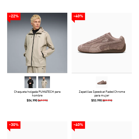
-22%
-40%
Chaqueta holgada PUMATECH para
Zapatillas Speedcat Faded Chrome
hombre
para mujer
$54.990
$53.990
$69.990
$89.990
-30%
-40%