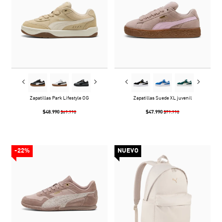
Zapatillas Park Lifestyle OG
Zapatillas Suede XL juvenil
$48.990
$47.990
$69.990
$79.990
-22%
NUEVO