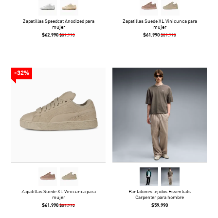
Zapatillas Speedcat Anodized para
Zapatillas Suede XL Vinicunca para
mujer
mujer
$62.990
$61.990
$89.990
$89.990
-32%
Zapatillas Suede XL Vinicunca para
Pantalones tejidos Essentials
mujer
Carpenter para hombre
$61.990
$59.990
$89.990