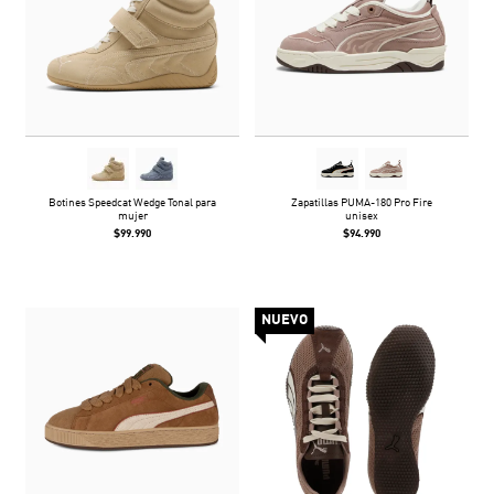
Botines Speedcat Wedge Tonal para
Zapatillas PUMA-180 Pro Fire
mujer
unisex
$99.990
$94.990
NUEVO