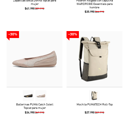
Zapatillas Bella Donna Topcat para
Polerón holgado con capucha
mujer
WARDROBE Essentials para
hombre
$41.990
$59.990
$35.990
$44.990
-30%
-30%
Ballerinas PUMA Catch Soleil
Mochila PUMATECH Roll-Top
Topcat para mujer
$34.990
$27.990
$49.990
$39.990