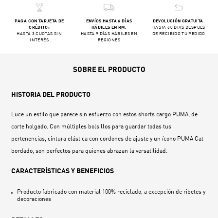
PAGA CON TARJETA DE
ENVÍOS HASTA 6 DÍAS
DEVOLUCIÓN GRATUITA.
CRÉDITO:
HÁBILES EN RM.
HASTA 60 DÍAS DESPUÉS
HASTA 3 CUOTAS SIN
HASTA 9 DÍAS HÁBILES EN
DE RECIBIDO TU PEDIDO
INTERÉS
REGIONES
SOBRE EL PRODUCTO
HISTORIA DEL PRODUCTO
Luce un estilo que parece sin esfuerzo con estos shorts cargo PUMA, de
corte holgado. Con múltiples bolsillos para guardar todas tus
pertenencias, cintura elástica con cordones de ajuste y un ícono PUMA Cat
bordado, son perfectos para quienes abrazan la versatilidad.
CARACTERÍSTICAS Y BENEFICIOS
Producto fabricado con material 100% reciclado, a excepción de ribetes y
decoraciones