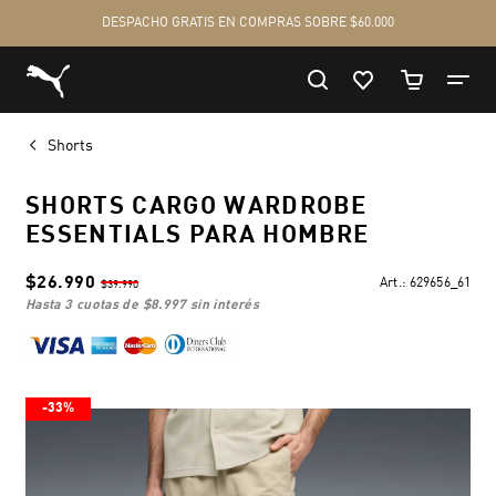
Shorts
SHORTS CARGO WARDROBE
ESSENTIALS PARA HOMBRE
$26.990
Art.:
629656_61
$39.990
hasta 3 cuotas de
$8.997
sin interés
-33%