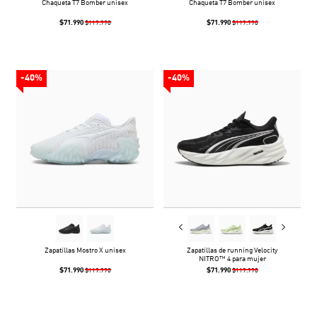
Chaqueta T7 Bomber unisex
Chaqueta T7 Bomber unisex
$71.990
$71.990
$119.990
$119.990
-40%
-40%
Zapatillas Mostro X unisex
Zapatillas de running Velocity
NITRO™ 4 para mujer
$71.990
$71.990
$119.990
$119.990