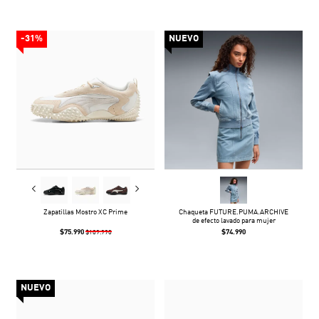
-31%
NUEVO
Zapatillas Mostro XC Prime
Chaqueta FUTURE.PUMA.ARCHIVE
de efecto lavado para mujer
$75.990
$74.990
$109.990
NUEVO