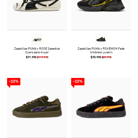
Zapatillas PUMA x ROSÉ Speedcat
Zapatillas PUMA x POKÉMON Fade
Cuero para mujer
Umbreon juvenil
$71.990
$70.990
$119.990
$89.990
-22%
-22%