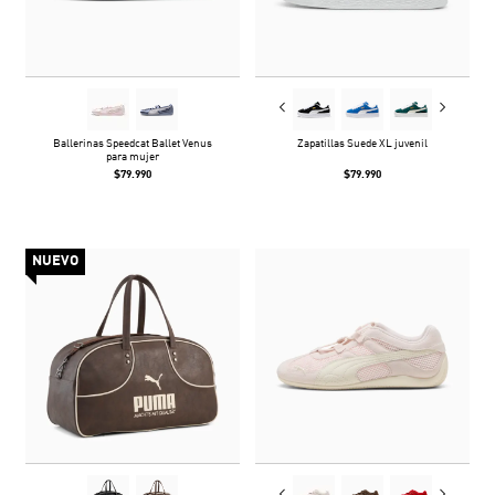
Ballerinas Speedcat Ballet Venus
Zapatillas Suede XL juvenil
para mujer
$79.990
$79.990
NUEVO