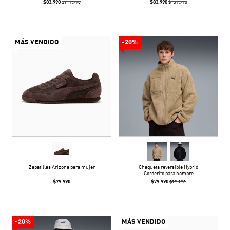
$83.990
$83.990
$119.990
$139.990
MÁS VENDIDO
-20%
Zapatillas Arizona para mujer
Chaqueta reversible Hybrid
Corderito para hombre
$79.990
$79.990
$99.990
-20%
MÁS VENDIDO