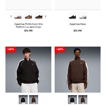
Zapatillas PUMA Club II Era
Zapatillas Meza
Platform Lux para mujer
$74.990
$74.990
-40%
-40%