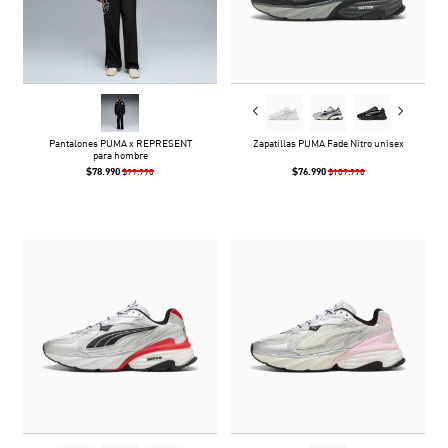
Pantalones PUMA x REPRESENT
Zapatillas PUMA Fade Nitro unisex
para hombre
$78.990
$76.990
$99.990
$109.990