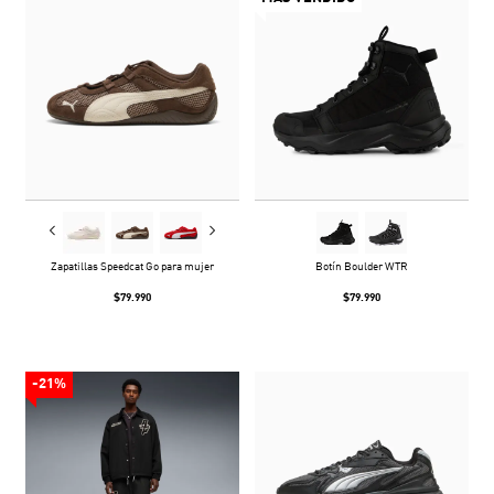
Zapatillas Speedcat Go para mujer
Botín Boulder WTR
$79.990
$79.990
-21%