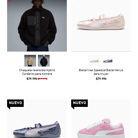
Chaqueta reversible Hybrid
Ballerinas Speedcat Ballet Venus
Corderito para hombre
para mujer
$79.990
$79.990
$99.990
NUEVO
NUEVO