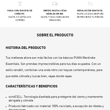
PAGA CON TARJETA DE
ENVÍOS HASTA 6 DÍAS
DEVOLUCIÓN GRATUITA.
CRÉDITO:
HÁBILES EN RM.
HASTA 60 DÍAS DESPUÉS
HASTA 3 CUOTAS SIN
HASTA 9 DÍAS HÁBILES EN
DE RECIBIDO TU PEDIDO
INTERÉS
REGIONES
SOBRE EL PRODUCTO
HISTORIA DEL PRODUCTO
Tus mañanas ahora son más fáciles con los básicos PUMA Wardrobe
Essentials. Son prendas imprescindibles para tus días ocupados. Con un
estilo versátil, combinan una onda retro con toques contemporáneos, para
que estés cómoda y luzcas bien, vayas donde vayas.
CARACTERÍSTICAS Y BENEFICIOS
windCELL: Tecnología diseñada para protegerte del viento y mantenerte
abrigada y cómoda
Producto fabricado con material 100% reciclado, a excepción de ribetes y