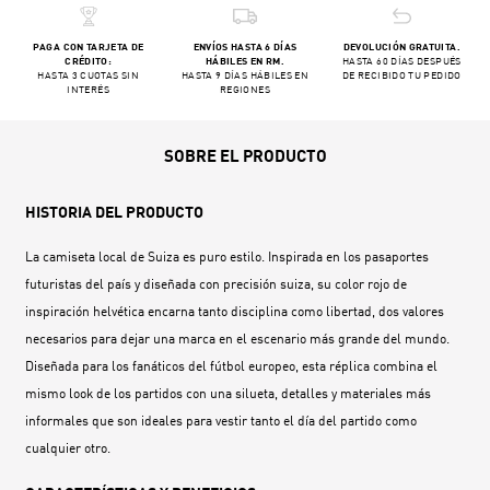
PAGA CON TARJETA DE
ENVÍOS HASTA 6 DÍAS
DEVOLUCIÓN GRATUITA.
CRÉDITO:
HÁBILES EN RM.
HASTA 60 DÍAS DESPUÉS
HASTA 3 CUOTAS SIN
HASTA 9 DÍAS HÁBILES EN
DE RECIBIDO TU PEDIDO
INTERÉS
REGIONES
SOBRE EL PRODUCTO
HISTORIA DEL PRODUCTO
La camiseta local de Suiza es puro estilo. Inspirada en los pasaportes
futuristas del país y diseñada con precisión suiza, su color rojo de
inspiración helvética encarna tanto disciplina como libertad, dos valores
necesarios para dejar una marca en el escenario más grande del mundo.
Diseñada para los fanáticos del fútbol europeo, esta réplica combina el
mismo look de los partidos con una silueta, detalles y materiales más
informales que son ideales para vestir tanto el día del partido como
cualquier otro.