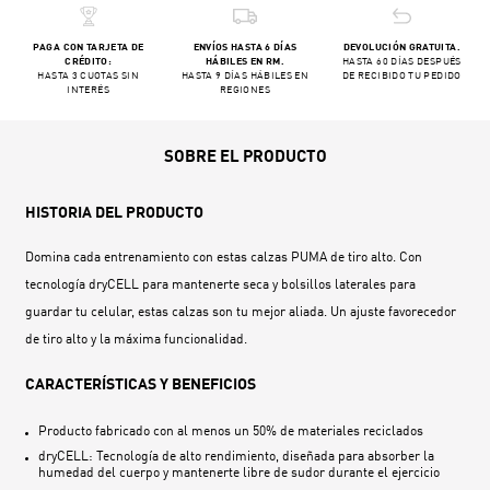
PAGA CON TARJETA DE
ENVÍOS HASTA 6 DÍAS
DEVOLUCIÓN GRATUITA.
CRÉDITO:
HÁBILES EN RM.
HASTA 60 DÍAS DESPUÉS
HASTA 3 CUOTAS SIN
HASTA 9 DÍAS HÁBILES EN
DE RECIBIDO TU PEDIDO
INTERÉS
REGIONES
SOBRE EL PRODUCTO
HISTORIA DEL PRODUCTO
Domina cada entrenamiento con estas calzas PUMA de tiro alto. Con
tecnología dryCELL para mantenerte seca y bolsillos laterales para
guardar tu celular, estas calzas son tu mejor aliada. Un ajuste favorecedor
de tiro alto y la máxima funcionalidad.
CARACTERÍSTICAS Y BENEFICIOS
Producto fabricado con al menos un 50% de materiales reciclados
dryCELL: Tecnología de alto rendimiento, diseñada para absorber la
humedad del cuerpo y mantenerte libre de sudor durante el ejercicio