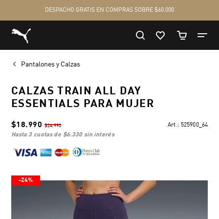
Pantalones y Calzas
CALZAS TRAIN ALL DAY
ESSENTIALS PARA MUJER
$18.990
Art.:
525900_64
$24.990
hasta 3 cuotas de
$6.330
sin interés
-24%