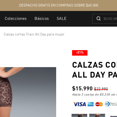
Calzas cortas Train All Day para mujer
-31%
CALZAS CO
ALL DAY P
$15.990
$22.990
hasta 3 cuotas de
$5.330
sin 