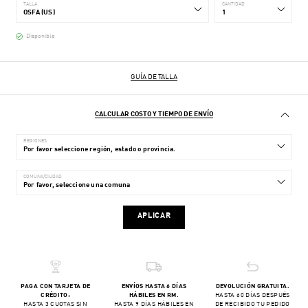
TALLA
CANTIDAD
Disponible
GUÍA DE TALLA
CALCULAR COSTO Y TIEMPO DE ENVÍO
REGIONES
COMUNA/CIUDAD
APLICAR
PAGA CON TARJETA DE
ENVÍOS HASTA 6 DÍAS
DEVOLUCIÓN GRATUITA.
CRÉDITO:
HÁBILES EN RM.
HASTA 60 DÍAS DESPUÉS
HASTA 3 CUOTAS SIN
HASTA 9 DÍAS HÁBILES EN
DE RECIBIDO TU PEDIDO