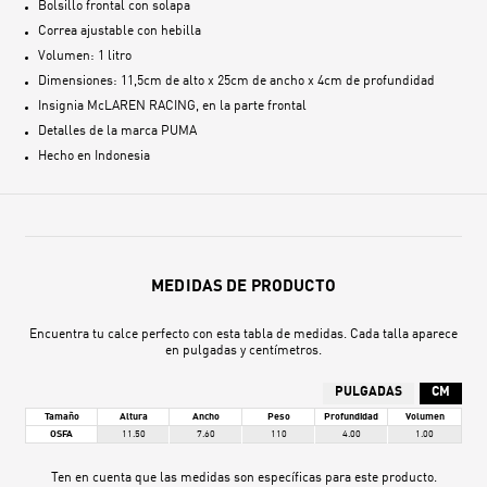
Bolsillo frontal con solapa
Correa ajustable con hebilla
Volumen: 1 litro
Dimensiones: 11,5cm de alto x 25cm de ancho x 4cm de profundidad
Insignia McLAREN RACING, en la parte frontal
Detalles de la marca PUMA
Hecho en
Indonesia
MEDIDAS DE PRODUCTO
Encuentra tu calce perfecto con esta tabla de medidas. Cada talla aparece
en pulgadas y centímetros.
PULGADAS
CM
Tamaño
Altura
Ancho
Peso
Profundidad
Volumen
OSFA
11.50
7.60
110
4.00
1.00
Ten en cuenta que las medidas son específicas para este producto.