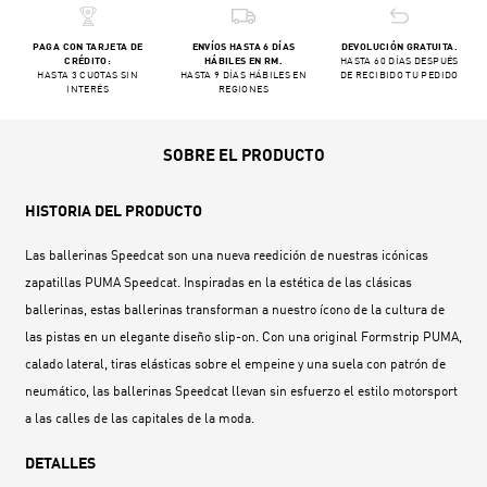
PAGA CON TARJETA DE
ENVÍOS HASTA 6 DÍAS
DEVOLUCIÓN GRATUITA.
CRÉDITO:
HÁBILES EN RM.
HASTA 60 DÍAS DESPUÉS
HASTA 3 CUOTAS SIN
HASTA 9 DÍAS HÁBILES EN
DE RECIBIDO TU PEDIDO
INTERÉS
REGIONES
SOBRE EL PRODUCTO
HISTORIA DEL PRODUCTO
Las ballerinas Speedcat son una nueva reedición de nuestras icónicas
zapatillas PUMA Speedcat. Inspiradas en la estética de las clásicas
ballerinas, estas ballerinas transforman a nuestro ícono de la cultura de
las pistas en un elegante diseño slip-on. Con una original Formstrip PUMA,
calado lateral, tiras elásticas sobre el empeine y una suela con patrón de
neumático, las ballerinas Speedcat llevan sin esfuerzo el estilo motorsport
a las calles de las capitales de la moda.
DETALLES