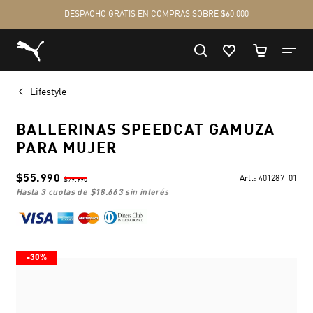
Lifestyle
BALLERINAS SPEEDCAT GAMUZA
PARA MUJER
$55.990
Art.:
401287_01
$79.990
hasta 3 cuotas de
$18.663
sin interés
-30%