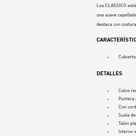
Los CLASSICO están
una suave capellada
destaca con costura
CARACTERÍSTIC
Cubierta
DETALLES
Calce re
Puntera
Con cor
Suela de
Talón pl
Interior 