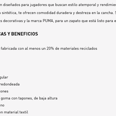
 diseñados para jugadores que buscan estilo atemporal y rendimi
 sintética, te ofrecen comodidad duradera y destreza en la cancha. 
s decorativas y la marca PUMA, para un zapato que está listo para e
AS Y BENEFICIOS
 fabricada con al menos un 20% de materiales reciclados
gular
 redondeada
dones
 goma con tapones, de baja altura
ano
en material textil