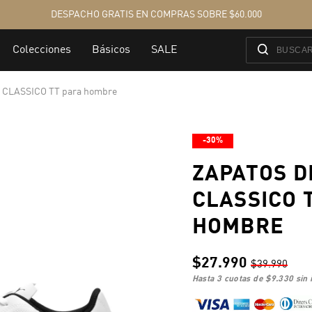
ol CLASSICO TT para hombre
-30%
ZAPATOS D
CLASSICO 
HOMBRE
$27.990
$39.990
hasta 3 cuotas de
$9.330
sin 