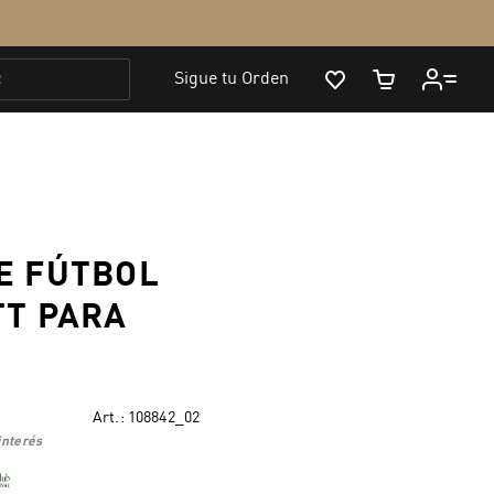
E FÚTBOL
TT PARA
Art.:
108842_02
interés