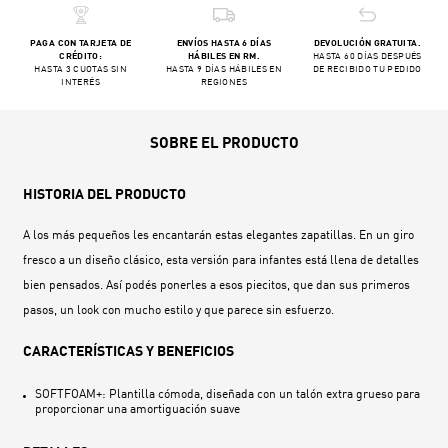
PAGA CON TARJETA DE
ENVÍOS HASTA 6 DÍAS
DEVOLUCIÓN GRATUITA.
CRÉDITO:
HÁBILES EN RM.
HASTA 60 DÍAS DESPUÉS
HASTA 3 CUOTAS SIN
HASTA 9 DÍAS HÁBILES EN
DE RECIBIDO TU PEDIDO
INTERÉS
REGIONES
SOBRE EL PRODUCTO
HISTORIA DEL PRODUCTO
A los más pequeños les encantarán estas elegantes zapatillas. En un giro
fresco a un diseño clásico, esta versión para infantes está llena de detalles
bien pensados. Así podés ponerles a esos piecitos, que dan sus primeros
pasos, un look con mucho estilo y que parece sin esfuerzo.
CARACTERÍSTICAS Y BENEFICIOS
SOFTFOAM+: Plantilla cómoda, diseñada con un talón extra grueso para
proporcionar una amortiguación suave