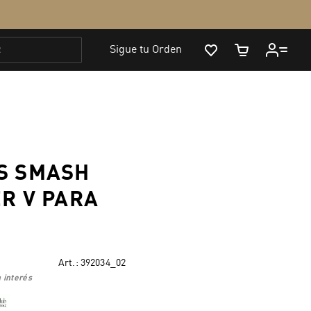
S SMASH
ER V PARA
Art.:
392034_02
 interés