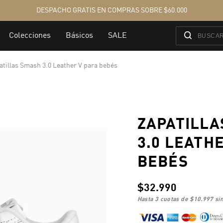
atillas Smash 3.0 Leather V para bebés
ZAPATILLA
3.0 LEATH
BEBÉS
$32.990
hasta 3 cuotas de
$10.997
sin