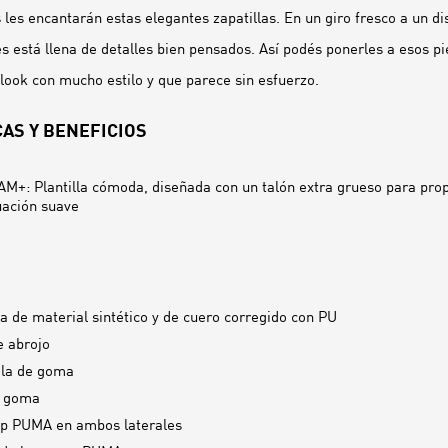
les encantarán estas elegantes zapatillas. En un giro fresco a un di
es está llena de detalles bien pensados. Así podés ponerles a esos pi
look con mucho estilo y que parece sin esfuerzo.
AS Y BENEFICIOS
+: Plantilla cómoda, diseñada con un talón extra grueso para pro
ación suave
a de material sintético y de cuero corregido con PU
e abrojo
ela de goma
e goma
ip PUMA en ambos laterales