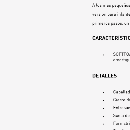
A los más pequeños 
versión para infant
primeros pasos, un 
CARACTERÍSTIC
SOFTFOAM
amortigu
DETALLES
Capellad
Cierre d
Entresu
Suela d
Formstr