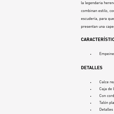
la legendaria herenc
combinan estilo, co
escudería, para que
presentan una capel
CARACTERÍSTIC
Empeine 
DETALLES
Calce re
Caja de 
Con cor
Talón pl
Detalles