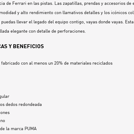
ia de Ferrari en las pistas. Las zapatillas, prendas y accesorios de 
modidad y alto rendimiento con llamativos detalles y los icónicos col
 puedas llevar el legado del equipo contigo, vayas donde vayas. Esta
lada elegante con detalle de perforaciones.
AS Y BENEFICIOS
fabricado con al menos un 20% de materiales reciclados
gular
los dedos redondeada
dones
ano
 de la marca PUMA