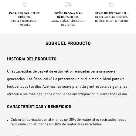
PAGA CON TARJETA DE
ENVÍOS HASTA 6 DÍAS
DEVOLUCIÓN GRATUITA.
CRÉDITO:
HÁBILES EN RM.
HASTA 60 DÍAS DESPUÉS
HASTA 3 CUOTAS SIN
HASTA 9 DÍAS HÁBILES EN
DE RECIBIDO TU PEDIDO
INTERÉS
REGIONES
SOBRE EL PRODUCTO
HISTORIA DEL PRODUCTO
Unas zapatillas de basket de estilo retro, renovadas para una nueva
generación. Las Rebound v6 Lo presentan un cuello medio, ideal para un
look de todos los días Además, su suave plantilla y entresuela de goma les
ofrecen a los más pequeños y pequeñas amortiguación durante todo el día.
CARACTERÍSTICAS Y BENEFICIOS
Cubierta fabricada con al menos un 20% de materiales reciclados; base
fabricada con al menos un 10% de materiales reciclados