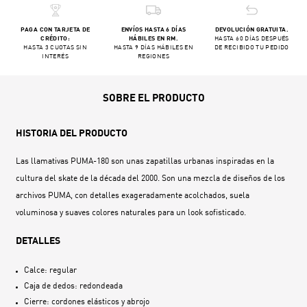
PAGA CON TARJETA DE
ENVÍOS HASTA 6 DÍAS
DEVOLUCIÓN GRATUITA.
CRÉDITO:
HÁBILES EN RM.
HASTA 60 DÍAS DESPUÉS
HASTA 3 CUOTAS SIN
HASTA 9 DÍAS HÁBILES EN
DE RECIBIDO TU PEDIDO
INTERÉS
REGIONES
SOBRE EL PRODUCTO
HISTORIA DEL PRODUCTO
Las llamativas PUMA-180 son unas zapatillas urbanas inspiradas en la
cultura del skate de la década del 2000. Son una mezcla de diseños de los
archivos PUMA, con detalles exageradamente acolchados, suela
voluminosa y suaves colores naturales para un look sofisticado.
DETALLES
Calce: regular
Caja de dedos: redondeada
Cierre: cordones elásticos y abrojo