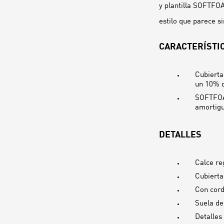
y plantilla SOFTFOA
estilo que parece si
CARACTERÍSTIC
Cubierta
un 10% d
SOFTFOAM
amortigu
DETALLES
Calce re
Cubierta
Con cor
Suela d
Detalles