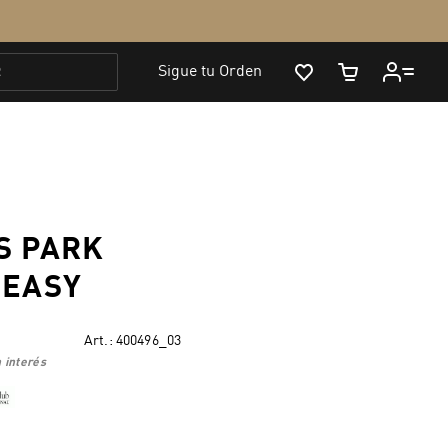
S PARK
 EASY
Art.:
400496_03
 interés