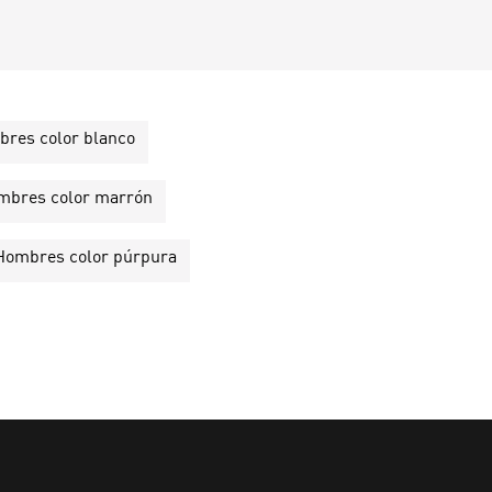
mbres color blanco
Hombres color marrón
e Hombres color púrpura