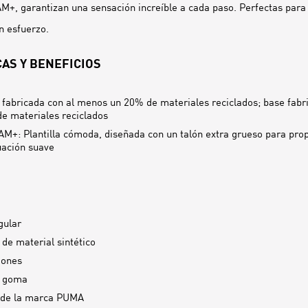
M+, garantizan una sensación increíble a cada paso. Perfectas para
n esfuerzo.
AS Y BENEFICIOS
 fabricada con al menos un 20% de materiales reciclados; base fabr
e materiales reciclados
+: Plantilla cómoda, diseñada con un talón extra grueso para pro
ación suave
gular
 de material sintético
dones
e goma
 de la marca PUMA