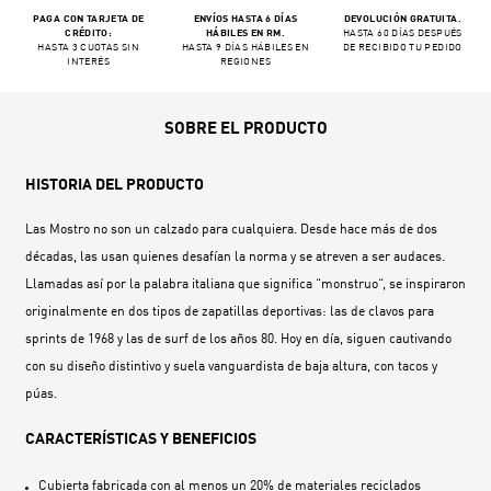
PAGA CON TARJETA DE
ENVÍOS HASTA 6 DÍAS
DEVOLUCIÓN GRATUITA.
CRÉDITO:
HÁBILES EN RM.
HASTA 60 DÍAS DESPUÉS
HASTA 3 CUOTAS SIN
HASTA 9 DÍAS HÁBILES EN
DE RECIBIDO TU PEDIDO
INTERÉS
REGIONES
SOBRE EL PRODUCTO
HISTORIA DEL PRODUCTO
Las Mostro no son un calzado para cualquiera. Desde hace más de dos
décadas, las usan quienes desafían la norma y se atreven a ser audaces.
Llamadas así por la palabra italiana que significa “monstruo“, se inspiraron
originalmente en dos tipos de zapatillas deportivas: las de clavos para
sprints de 1968 y las de surf de los años 80. Hoy en día, siguen cautivando
con su diseño distintivo y suela vanguardista de baja altura, con tacos y
púas.
CARACTERÍSTICAS Y BENEFICIOS
Cubierta fabricada con al menos un 20% de materiales reciclados