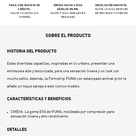
PAGA CON TARJETA DE
ENVÍOS HASTA 6 DÍAS
DEVOLUCIÓN GRATUITA.
CRÉDITO:
HÁBILES EN RM.
HASTA 60 DÍAS DESPUÉS
HASTA 3 CUOTAS SIN
HASTA 9 DÍAS HÁBILES EN
DE RECIBIDO TU PEDIDO
INTERÉS
REGIONES
SOBRE EL PRODUCTO
HISTORIA DEL PRODUCTO
Estas divertidas zapatillas, inspiradas en lo urbano, presentan una
entresuela alta y texturizada, para una sensación liviana y un look con
mucho estilo. Además, la Formstrip PUMA con estampado animal print le
añade un toque salvaje a este icónico modelo.
CARACTERÍSTICAS Y BENEFICIOS
CMEVA: La goma EVA de PUMA, moldeada por compresión para
sensación liviana y alto rendimiento
DETALLES