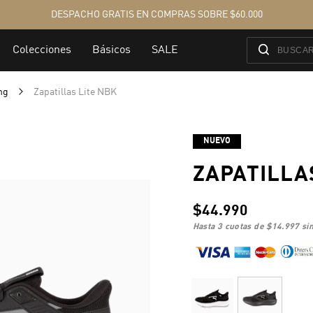
ing
Zapatillas Lite NBK
NUEVO
ZAPATILLA
$44.990
hasta 3 cuotas de
$14.997
sin