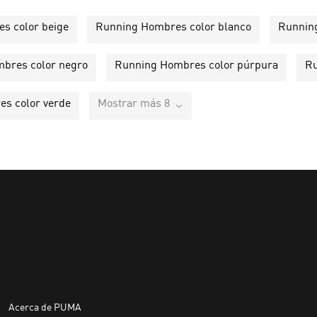
s color beige
Running Hombres color blanco
Running
bres color negro
Running Hombres color púrpura
Ru
s color verde
Mostrar más 8