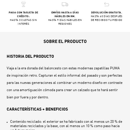
PAGA CON TARJETA DE
ENVÍOS HASTA 6 DÍAS
DEVOLUCIÓN GRATUITA.
CRÉDITO:
HÁBILES EN RM.
HASTA 60 DÍAS DESPUÉS
HASTA 3 CUOTAS SIN
HASTA 9 DÍAS HÁBILES EN
DE RECIBIDO TU PEDIDO
INTERÉS
REGIONES
SOBRE EL PRODUCTO
HISTORIA DEL PRODUCTO
Viaja a la era dorada del baloncesto con estas modernas zapatillas PUMA
de inspiración retro. Capturan el estilo informal del pasado y son perfectas
para las nuevas generaciones al combinar un moderno diseño en contraste
con una amortiguación cómoda para crear un calzado que te hará sentir
bien por fuera y por dentro.
CARACTERÍSTICAS + BENEFICIOS
Contenido reciclado: el exterior se ha fabricado con al menos un 20 % de
materiales reciclados y la base, con al menos un 10 % como paso hacia