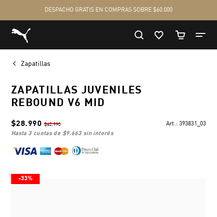
Zapatillas
ZAPATILLAS JUVENILES
REBOUND V6 MID
$28.990
Art.:
393831_03
$42.990
hasta 3 cuotas de
$9.663
sin interés
-33%