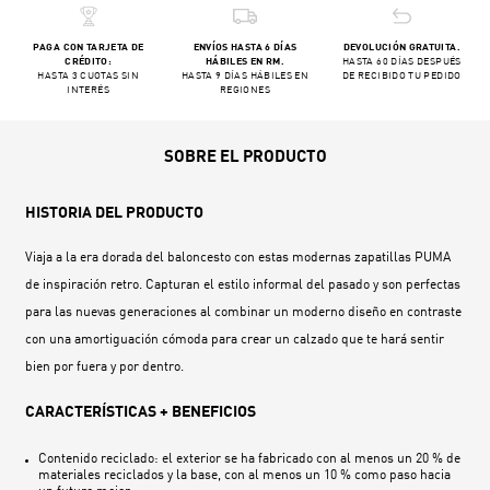
PAGA CON TARJETA DE
ENVÍOS HASTA 6 DÍAS
DEVOLUCIÓN GRATUITA.
CRÉDITO:
HÁBILES EN RM.
HASTA 60 DÍAS DESPUÉS
HASTA 3 CUOTAS SIN
HASTA 9 DÍAS HÁBILES EN
DE RECIBIDO TU PEDIDO
INTERÉS
REGIONES
SOBRE EL PRODUCTO
HISTORIA DEL PRODUCTO
Viaja a la era dorada del baloncesto con estas modernas zapatillas PUMA
de inspiración retro. Capturan el estilo informal del pasado y son perfectas
para las nuevas generaciones al combinar un moderno diseño en contraste
con una amortiguación cómoda para crear un calzado que te hará sentir
bien por fuera y por dentro.
CARACTERÍSTICAS + BENEFICIOS
Contenido reciclado: el exterior se ha fabricado con al menos un 20 % de
materiales reciclados y la base, con al menos un 10 % como paso hacia