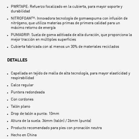
PWRTAPE: Refuerzo focalizado en la cubierta, para mayor soporte y
durabilidad
NITROFOAM™: Innovadora tecnología de gomaespuma con infusión de
nitrógeno, que utiliza materias primas de primera calidad para un
máximo retorno de energía
PUMAGRIP: Suela de goma aditivada de alta duración, que proporciona la
mejor tracción en múltiples superficies
Cubierta fabricada con al menos un 30% de materiales reciclados
DETALLES
Capellada en tejido de malla de alta tecnología, para mayor elasticidad y
respirabilidad
Calce regular
Puntera redondeada
Con cordones
Talón plano
Drop de talón a punta: 10mm
Altura de la suela: 36mm (talón) / 26mm (punta)
Producto recomendado para pies con pronación neutra
Hecho en
China