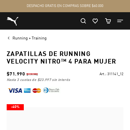
Running + Training
ZAPATILLAS DE RUNNING
VELOCITY NITRO™ 4 PARA MUJER
$71.990
Art.:
311141_12
$119.990
hasta 3 cuotas de
$23.997
sin interés
-40%