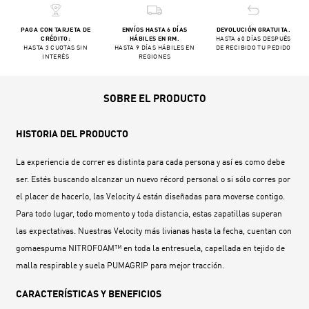
PAGA CON TARJETA DE
ENVÍOS HASTA 6 DÍAS
DEVOLUCIÓN GRATUITA.
CRÉDITO:
HÁBILES EN RM.
HASTA 60 DÍAS DESPUÉS
HASTA 3 CUOTAS SIN
HASTA 9 DÍAS HÁBILES EN
DE RECIBIDO TU PEDIDO
INTERÉS
REGIONES
SOBRE EL PRODUCTO
HISTORIA DEL PRODUCTO
La experiencia de correr es distinta para cada persona y así es como debe
ser. Estés buscando alcanzar un nuevo récord personal o si sólo corres por
el placer de hacerlo, las Velocity 4 están diseñadas para moverse contigo.
Para todo lugar, todo momento y toda distancia, estas zapatillas superan
las expectativas. Nuestras Velocity más livianas hasta la fecha, cuentan con
gomaespuma NITROFOAM™ en toda la entresuela, capellada en tejido de
malla respirable y suela PUMAGRIP para mejor tracción.
CARACTERÍSTICAS Y BENEFICIOS