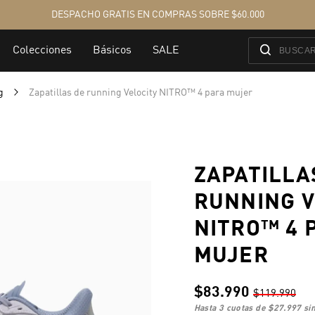
ng
Zapatillas de running Velocity NITRO™ 4 para mujer
ZAPATILLA
RUNNING V
NITRO™ 4 
MUJER
$83.990
$119.990
hasta 3 cuotas de
$27.997
sin