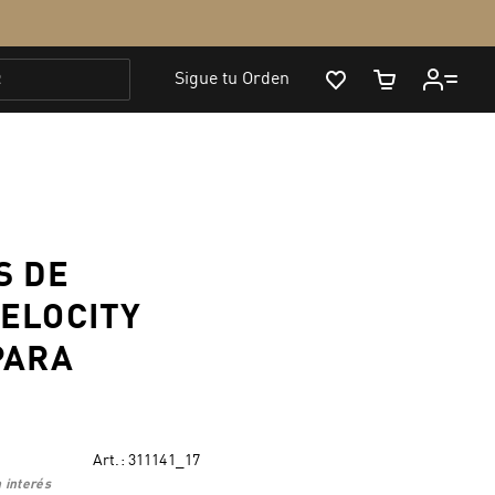
S DE
ELOCITY
PARA
Art.:
311141_17
 interés