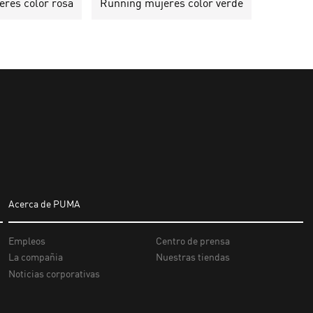
res color rosa
Running mujeres color verde