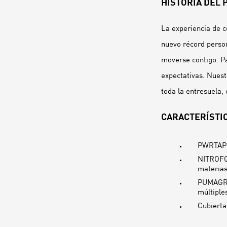
HISTORIA DEL
La experiencia de c
nuevo récord persona
moverse contigo. Pa
expectativas. Nues
toda la entresuela,
CARACTERÍSTIC
PWRTAPE:
NITROFOA
materias
PUMAGRIP
múltiple
Cubierta