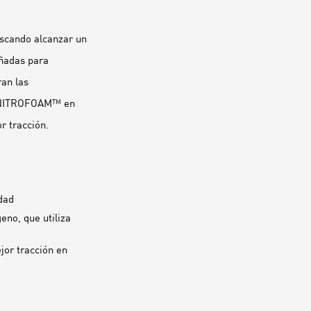
uscando alcanzar un
eñadas para
ran las
ma NITROFOAM™ en
r tracción.
dad
no, que utiliza
jor tracción en