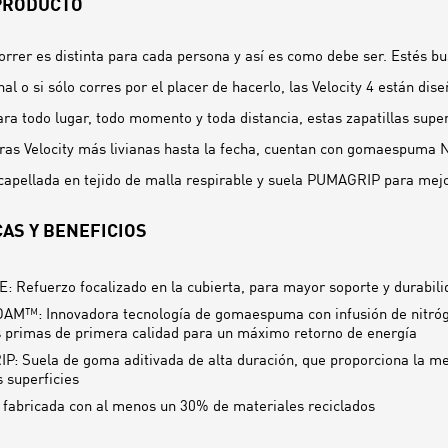
 PRODUCTO
orrer es distinta para cada persona y así es como debe ser. Estés b
l o si sólo corres por el placer de hacerlo, las Velocity 4 están dis
ra todo lugar, todo momento y toda distancia, estas zapatillas supe
tras Velocity más livianas hasta la fecha, cuentan con gomaespu
 capellada en tejido de malla respirable y suela PUMAGRIP para mejo
AS Y BENEFICIOS
 Refuerzo focalizado en la cubierta, para mayor soporte y durabili
M™: Innovadora tecnología de gomaespuma con infusión de nitróge
 primas de primera calidad para un máximo retorno de energía
: Suela de goma aditivada de alta duración, que proporciona la me
s superficies
 fabricada con al menos un 30% de materiales reciclados