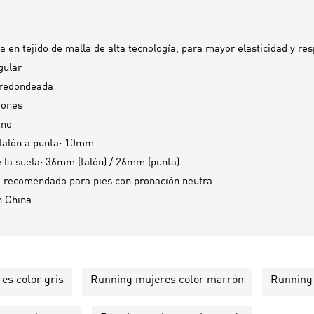
a en tejido de malla de alta tecnología, para mayor elasticidad y res
gular
 redondeada
dones
ano
talón a punta: 10mm
e la suela: 36mm (talón) / 26mm (punta)
 recomendado para pies con pronación neutra
n
China
es color gris
Running mujeres color marrón
Running 