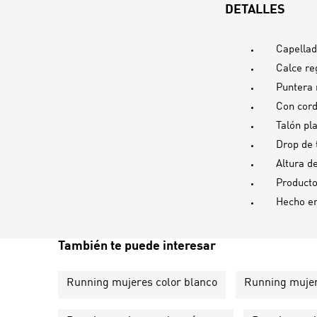
DETALLES
Capellad
Calce re
Puntera
Con cor
Talón pl
Drop de 
Altura d
Producto
Hecho e
También te puede interesar
Running mujeres color blanco
Running mujer