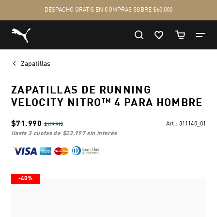
Zapatillas
ZAPATILLAS DE RUNNING
VELOCITY NITRO™ 4 PARA HOMBRE
$71.990
Art.:
311140_01
$119.990
hasta 3 cuotas de
$23.997
sin interés
-40%