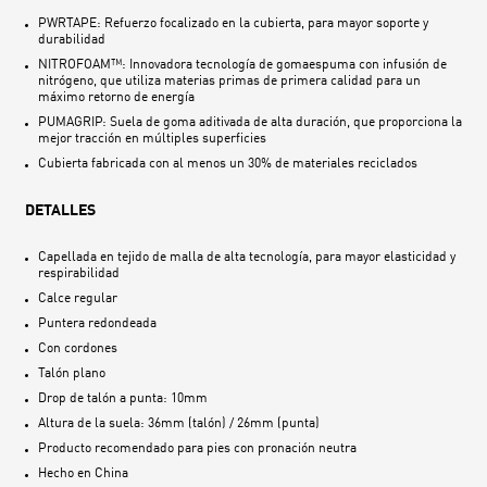
PWRTAPE: Refuerzo focalizado en la cubierta, para mayor soporte y
durabilidad
NITROFOAM™: Innovadora tecnología de gomaespuma con infusión de
nitrógeno, que utiliza materias primas de primera calidad para un
máximo retorno de energía
PUMAGRIP: Suela de goma aditivada de alta duración, que proporciona la
mejor tracción en múltiples superficies
Cubierta fabricada con al menos un 30% de materiales reciclados
DETALLES
Capellada en tejido de malla de alta tecnología, para mayor elasticidad y
respirabilidad
Calce regular
Puntera redondeada
Con cordones
Talón plano
Drop de talón a punta: 10mm
Altura de la suela: 36mm (talón) / 26mm (punta)
Producto recomendado para pies con pronación neutra
Hecho en
China