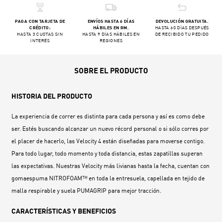
PAGA CON TARJETA DE
ENVÍOS HASTA 6 DÍAS
DEVOLUCIÓN GRATUITA.
CRÉDITO:
HÁBILES EN RM.
HASTA 60 DÍAS DESPUÉS
HASTA 3 CUOTAS SIN
HASTA 9 DÍAS HÁBILES EN
DE RECIBIDO TU PEDIDO
INTERÉS
REGIONES
SOBRE EL PRODUCTO
HISTORIA DEL PRODUCTO
La experiencia de correr es distinta para cada persona y así es como debe
ser. Estés buscando alcanzar un nuevo récord personal o si sólo corres por
el placer de hacerlo, las Velocity 4 están diseñadas para moverse contigo.
Para todo lugar, todo momento y toda distancia, estas zapatillas superan
las expectativas. Nuestras Velocity más livianas hasta la fecha, cuentan con
gomaespuma NITROFOAM™ en toda la entresuela, capellada en tejido de
malla respirable y suela PUMAGRIP para mejor tracción.
CARACTERÍSTICAS Y BENEFICIOS