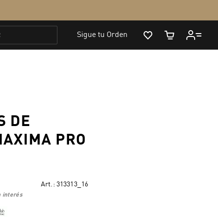
S DE
MAXIMA PRO
Art.:
313313_16
 interés