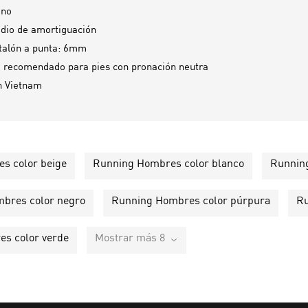
ano
dio de amortiguación
talón a punta: 6mm
 recomendado para pies con pronación neutra
n
Vietnam
s color beige
Running Hombres color blanco
Running
bres color negro
Running Hombres color púrpura
Ru
s color verde
Mostrar más 8