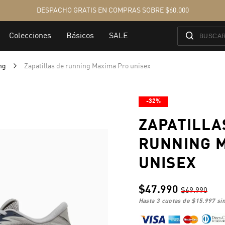
ing
Zapatillas de running Maxima Pro unisex
-32%
ZAPATILLA
RUNNING 
UNISEX
$47.990
$69.990
hasta 3 cuotas de
$15.997
sin