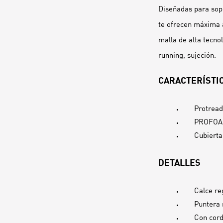
Diseñadas para sopo
te ofrecen máxima a
malla de alta tecno
running, sujeción.
CARACTERÍSTIC
Protread
PROFOAM:
Cubierta
DETALLES
Calce re
Puntera
Con cor