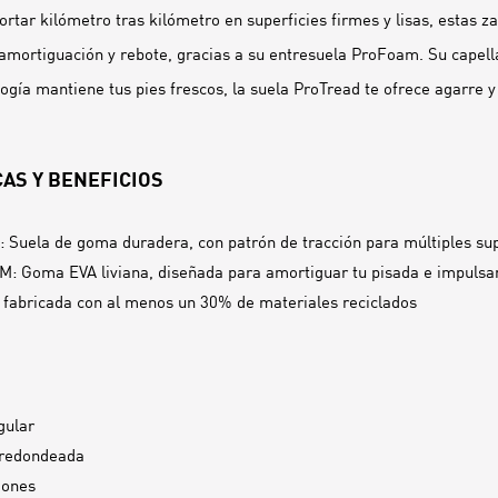
rtar kilómetro tras kilómetro en superficies firmes y lisas, estas za
mortiguación y rebote, gracias a su entresuela ProFoam. Su capella
logía mantiene tus pies frescos, la suela ProTread te ofrece agarre 
AS Y BENEFICIOS
: Suela de goma duradera, con patrón de tracción para múltiples sup
 Goma EVA liviana, diseñada para amortiguar tu pisada e impulsar
 fabricada con al menos un 30% de materiales reciclados
gular
 redondeada
dones