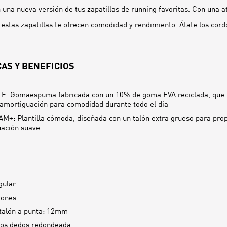
 una nueva versión de tus zapatillas de running favoritas. Con una at
 estas zapatillas te ofrecen comodidad y rendimiento. Átate los cordo
AS Y BENEFICIOS
: Gomaespuma fabricada con un 10% de goma EVA reciclada, que 
mortiguación para comodidad durante todo el día
+: Plantilla cómoda, diseñada con un talón extra grueso para pro
ación suave
gular
dones
talón a punta: 12mm
los dedos redondeada