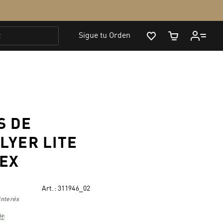
S DE
LYER LITE
SEX
Art.:
311946_02
interés