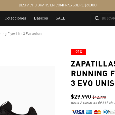
ning Flyer Lite 3 Evo unisex
-31%
ZAPATILLA
RUNNING F
3 EVO UNI
$29.990
$42.990
hasta 3 cuotas de
$9.997
sin 