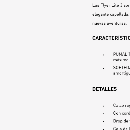
Las Flyer Lite 3 son
elegante capellada,
nuevas aventuras.
CARACTERÍSTIC
PUMALITE
máxima a
SOFTFOAM
amortigu
DETALLES
Calce re
Con cor
Drop de 
Caja de 