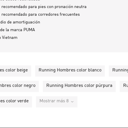
 recomendado para pies con pronación neutra
 recomendado para corredores frecuentes
dio de amortiguación
 de la marca PUMA
n
Vietnam
s color beige
Running Hombres color blanco
Running
bres color negro
Running Hombres color púrpura
Ru
s color verde
Mostrar más 8