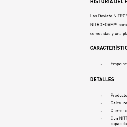
HISTORIA DEL
Las Deviate NITRO™ 
NITROFOAM™ para me
comodidad y una pl
CARACTERÍSTIC
Empeine 
DETALLES
Producto
Calce: r
Cierre: 
Con NITR
capacida