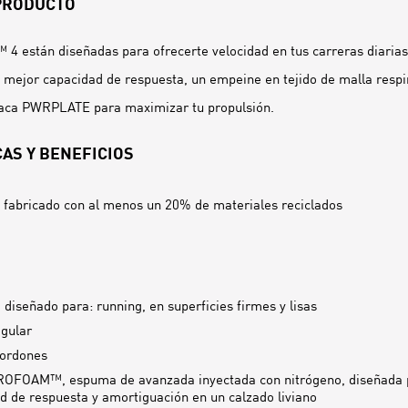
 PRODUCTO
4 están diseñadas para ofrecerte velocidad en tus carreras diaria
jor capacidad de respuesta, un empeine en tejido de malla respi
aca PWRPLATE para maximizar tu propulsión.
AS Y BENEFICIOS
fabricado con al menos un 20% de materiales reciclados
 diseñado para: running, en superficies firmes y lisas
egular
cordones
OFOAM™, espuma de avanzada inyectada con nitrógeno, diseñada 
d de respuesta y amortiguación en un calzado liviano