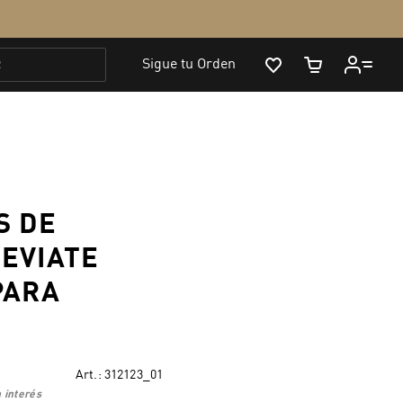
S DE
EVIATE
PARA
Art.:
312123_01
 interés