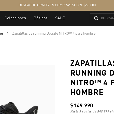
ing
Zapatillas de running Deviate NITRO™ 4 para hombre
ZAPATILLA
RUNNING D
NITRO™ 4 
HOMBRE
$149.990
hasta 3 cuotas de
$49.997
sin