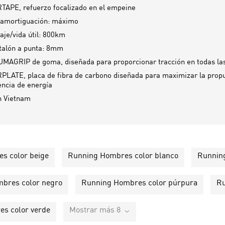
APE, refuerzo focalizado en el empeine
 amortiguación: máximo
aje/vida útil: 800km
talón a punta: 8mm
UMAGRIP de goma, diseñada para proporcionar tracción en todas las
LATE, placa de fibra de carbono diseñada para maximizar la propul
encia de energía
n
Vietnam
s color beige
Running Hombres color blanco
Running
bres color negro
Running Hombres color púrpura
Ru
s color verde
Mostrar más 8