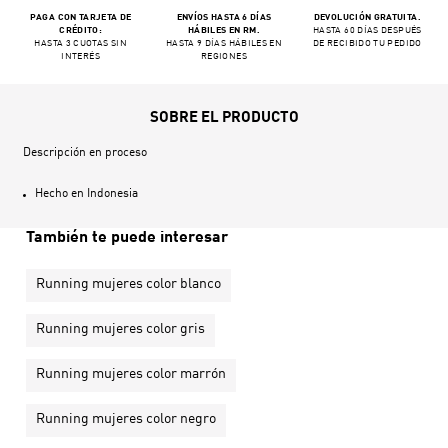
PAGA CON TARJETA DE
ENVÍOS HASTA 6 DÍAS
DEVOLUCIÓN GRATUITA.
CRÉDITO:
HÁBILES EN RM.
HASTA 60 DÍAS DESPUÉS
HASTA 3 CUOTAS SIN
HASTA 9 DÍAS HÁBILES EN
DE RECIBIDO TU PEDIDO
INTERÉS
REGIONES
SOBRE EL PRODUCTO
Descripción en proceso
Hecho en
Indonesia
También te puede interesar
Running mujeres color blanco
Running mujeres color gris
Running mujeres color marrón
Running mujeres color negro