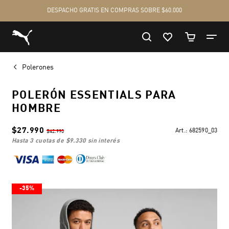
Polerones
POLERÓN ESSENTIALS PARA
HOMBRE
$27.990
Art.:
682590_03
$42.990
hasta 3 cuotas de
$9.330
sin interés
-35%