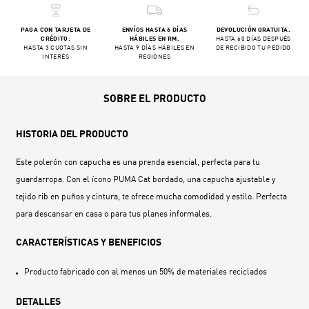
PAGA CON TARJETA DE
ENVÍOS HASTA 6 DÍAS
DEVOLUCIÓN GRATUITA.
CRÉDITO:
HÁBILES EN RM.
HASTA 60 DÍAS DESPUÉS
HASTA 3 CUOTAS SIN
HASTA 9 DÍAS HÁBILES EN
DE RECIBIDO TU PEDIDO
INTERÉS
REGIONES
SOBRE EL PRODUCTO
HISTORIA DEL PRODUCTO
Este polerón con capucha es una prenda esencial, perfecta para tu
guardarropa. Con el ícono PUMA Cat bordado, una capucha ajustable y
tejido rib en puños y cintura, te ofrece mucha comodidad y estilo. Perfecta
para descansar en casa o para tus planes informales.
CARACTERÍSTICAS Y BENEFICIOS
Producto fabricado con al menos un 50% de materiales reciclados
DETALLES