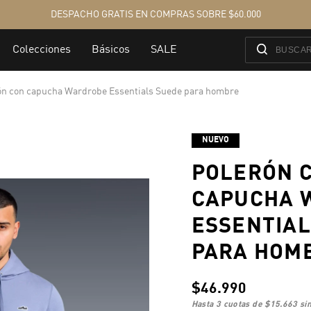
ón con capucha Wardrobe Essentials Suede para hombre
NUEVO
POLERÓN 
CAPUCHA 
ESSENTIAL
PARA HOM
$46.990
hasta 3 cuotas de
$15.663
sin