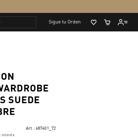
CON
WARDROBE
S SUEDE
BRE
Art.:
687401_72
 interés