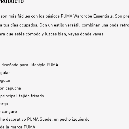
 PRODUCTO
son más fáciles con los básicos PUMA Wardrobe Essentials. Son pr
a tus días ocupados. Con un estilo versátil, combinan una onda retr
ra que estés cómodo y luzcas bien, vayas donde vayas.
 diseñado para: lifestyle PUMA
egular
egular
con capucha
principal: tejido frisado
arga
s: canguro
he decorativo PUMA Suede, en pecho izquierdo
 de la marca PUMA