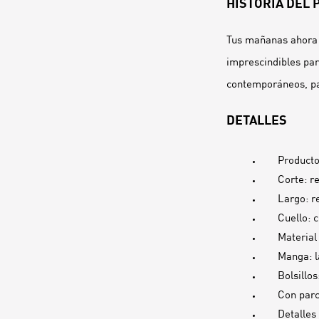
HISTORIA DEL
Tus mañanas ahora 
imprescindibles par
contemporáneos, pa
DETALLES
Producto
Corte: r
Largo: r
Cuello: 
Material 
Manga: l
Bolsillo
Con parc
Detalles