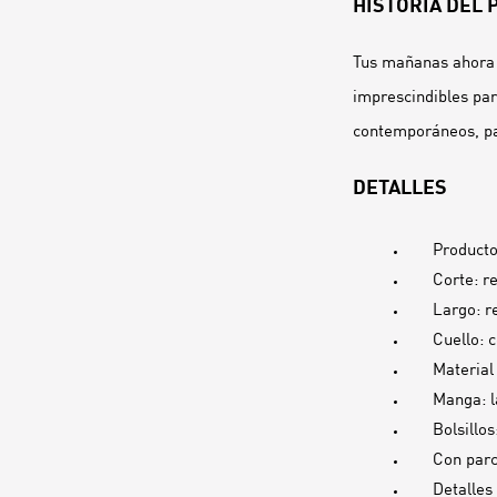
HISTORIA DEL
Tus mañanas ahora 
imprescindibles par
contemporáneos, pa
DETALLES
Producto
Corte: r
Largo: r
Cuello: 
Material 
Manga: l
Bolsillo
Con parc
Detalles