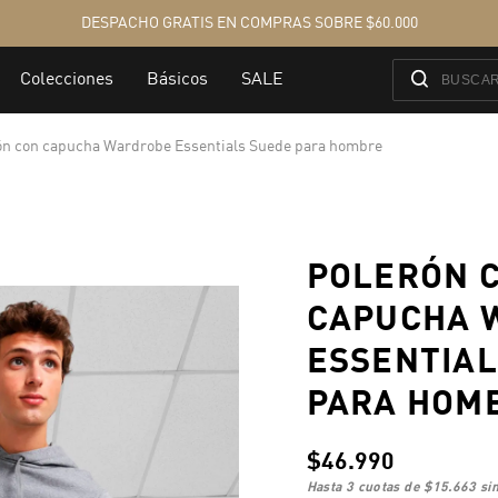
ón con capucha Wardrobe Essentials Suede para hombre
POLERÓN 
CAPUCHA 
ESSENTIAL
PARA HOM
$46.990
hasta 3 cuotas de
$15.663
sin