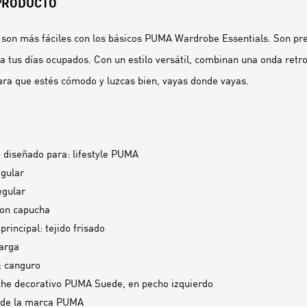
 PRODUCTO
son más fáciles con los básicos PUMA Wardrobe Essentials. Son pr
a tus días ocupados. Con un estilo versátil, combinan una onda retr
ra que estés cómodo y luzcas bien, vayas donde vayas.
 diseñado para: lifestyle PUMA
egular
egular
con capucha
principal: tejido frisado
arga
s: canguro
he decorativo PUMA Suede, en pecho izquierdo
 de la marca PUMA