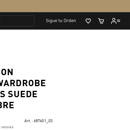
CON
WARDROBE
S SUEDE
BRE
Art.:
687401_03
 interés