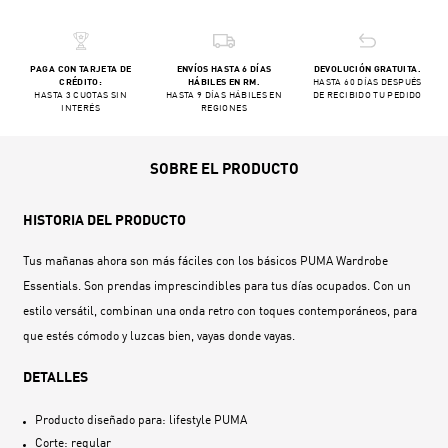
PAGA CON TARJETA DE
ENVÍOS HASTA 6 DÍAS
DEVOLUCIÓN GRATUITA.
CRÉDITO:
HÁBILES EN RM.
HASTA 60 DÍAS DESPUÉS
HASTA 3 CUOTAS SIN
HASTA 9 DÍAS HÁBILES EN
DE RECIBIDO TU PEDIDO
INTERÉS
REGIONES
SOBRE EL PRODUCTO
HISTORIA DEL PRODUCTO
Tus mañanas ahora son más fáciles con los básicos PUMA Wardrobe
Essentials. Son prendas imprescindibles para tus días ocupados. Con un
estilo versátil, combinan una onda retro con toques contemporáneos, para
que estés cómodo y luzcas bien, vayas donde vayas.
DETALLES
Producto diseñado para: lifestyle PUMA
Corte: regular