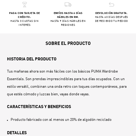
PAGA CON TARJETA DE
ENVÍOS HASTA 6 DÍAS
DEVOLUCIÓN GRATUITA.
CRÉDITO:
HÁBILES EN RM.
HASTA 60 DÍAS DESPUÉS
HASTA 3 CUOTAS SIN
HASTA 9 DÍAS HÁBILES EN
DE RECIBIDO TU PEDIDO
INTERÉS
REGIONES
SOBRE EL PRODUCTO
HISTORIA DEL PRODUCTO
Tus mañanas ahora son más fáciles con los básicos PUMA Wardrobe
Essentials. Son prendas imprescindibles para tus días ocupados. Con un
estilo versátil, combinan una onda retro con toques contemporáneos, para
que estés cómodo y luzcas bien, vayas donde vayas.
CARACTERÍSTICAS Y BENEFICIOS
Producto fabricado con al menos un 20% de algodón reciclado
DETALLES