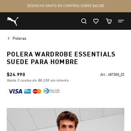
Poleras
POLERA WARDROBE ESSENTIALS
SUEDE PARA HOMBRE
$24.990
Art.:
687388_02
hasta 3 cuotas de
$8.330
sin interés