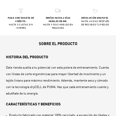
PAGA CON TARJETA DE
ENVÍOS HASTA 6 DÍAS
DEVOLUCIÓN GRATUITA.
CRÉDITO:
HÁBILES EN RM.
HASTA 60 DÍAS DESPUÉS
HASTA 3 CUOTAS SIN
HASTA 9 DÍAS HÁBILES EN
DE RECIBIDO TU PEDIDO
INTERÉS
REGIONES
SOBRE EL PRODUCTO
HISTORIA DEL PRODUCTO
Dale rienda suelta a tu potencial con esta polera de entrenamiento. Cuenta
con líneas de corte ergonómicas para mayor libertad de movimiento y un
tejido liviano para máximo rendimiento. Además, mantente seco y cómodo
con la tecnología dryCELL de PUMA. Haz que cada entrenamiento cuente y
aduéñate de tu energía.
CARACTERÍSTICAS Y BENEFICIOS
Producto fabricado con material 100% reciclado, a excepción de ribetes y