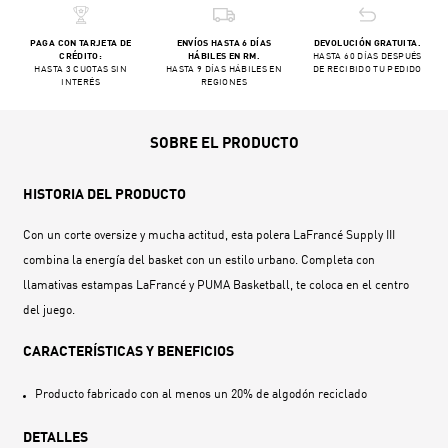
PAGA CON TARJETA DE
ENVÍOS HASTA 6 DÍAS
DEVOLUCIÓN GRATUITA.
CRÉDITO:
HÁBILES EN RM.
HASTA 60 DÍAS DESPUÉS
HASTA 3 CUOTAS SIN
HASTA 9 DÍAS HÁBILES EN
DE RECIBIDO TU PEDIDO
INTERÉS
REGIONES
SOBRE EL PRODUCTO
HISTORIA DEL PRODUCTO
Con un corte oversize y mucha actitud, esta polera LaFrancé Supply III
combina la energía del basket con un estilo urbano. Completa con
llamativas estampas LaFrancé y PUMA Basketball, te coloca en el centro
del juego.
CARACTERÍSTICAS Y BENEFICIOS
Producto fabricado con al menos un 20% de algodón reciclado
DETALLES