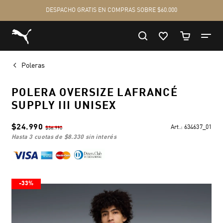
Poleras
POLERA OVERSIZE LAFRANCÉ
SUPPLY III UNISEX
$24.990
Art.:
634637_01
$36.990
hasta 3 cuotas de
$8.330
sin interés
-33%