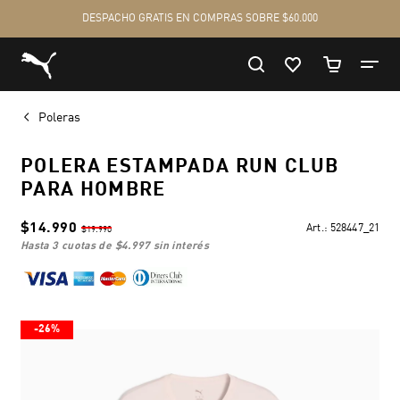
Poleras
POLERA ESTAMPADA RUN CLUB
PARA HOMBRE
$14.990
Art.:
528447_21
$19.990
hasta 3 cuotas de
$4.997
sin interés
-26%