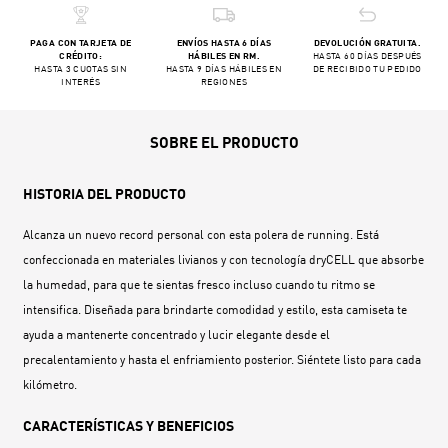
PAGA CON TARJETA DE
ENVÍOS HASTA 6 DÍAS
DEVOLUCIÓN GRATUITA.
CRÉDITO:
HÁBILES EN RM.
HASTA 60 DÍAS DESPUÉS
HASTA 3 CUOTAS SIN
HASTA 9 DÍAS HÁBILES EN
DE RECIBIDO TU PEDIDO
INTERÉS
REGIONES
SOBRE EL PRODUCTO
HISTORIA DEL PRODUCTO
Alcanza un nuevo record personal con esta polera de running. Está
confeccionada en materiales livianos y con tecnología dryCELL que absorbe
la humedad, para que te sientas fresco incluso cuando tu ritmo se
intensifica. Diseñada para brindarte comodidad y estilo, esta camiseta te
ayuda a mantenerte concentrado y lucir elegante desde el
precalentamiento y hasta el enfriamiento posterior. Siéntete listo para cada
kilómetro.
CARACTERÍSTICAS Y BENEFICIOS