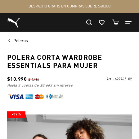
Poleras
POLERA CORTA WARDROBE
ESSENTIALS PARA MUJER
$10.990
Art.:
629765_02
$17.990
hasta 3 cuotas de
$3.663
sin interés
-39%