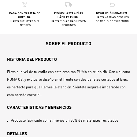
PAGA CON TARJETA DE
ENVÍOS HASTA 6 DÍAS
DEVOLUCIÓN GRATUITA.
CRÉDITO:
HÁBILES EN RM.
HASTA 60 DÍAS DESPUÉS
HASTA 3 CUOTAS SIN
HASTA 9 DÍAS HÁBILES EN
DE RECIBIDO TU PEDIDO
INTERÉS
REGIONES
SOBRE EL PRODUCTO
HISTORIA DEL PRODUCTO
Eleva el nivel de tu estilo con este crop top PUMA en tejido rib. Con un ícono
PUMA Cat y exclusivo diseño en el frente con dos paneles cortados al bies,
es perfecto para que llames la atención. Siéntete segura e imparable con
esta prenda esencial.
CARACTERÍSTICAS Y BENEFICIOS
Producto fabricado con al menos un 30% de materiales reciclados
DETALLES