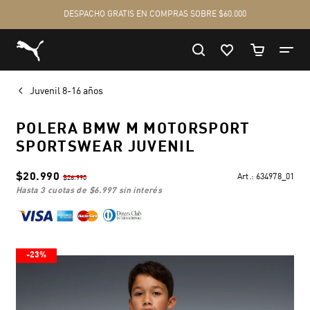
Juvenil 8-16 años
POLERA BMW M MOTORSPORT
SPORTSWEAR JUVENIL
$20.990
Art.:
634978_01
$26.990
hasta 3 cuotas de
$6.997
sin interés
-23%