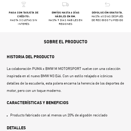
PAGA CON TARJETA DE
ENVÍOS HASTA 6 DÍAS
DEVOLUCIÓN GRATUITA.
CRÉDITO:
HÁBILES EN RM.
HASTA 60 DÍAS DESPUÉS
HASTA 3 CUOTAS SIN
HASTA 9 DÍAS HÁBILES EN
DE RECIBIDO TU PEDIDO
INTERÉS
REGIONES
SOBRE EL PRODUCTO
HISTORIA DEL PRODUCTO
La colaboración PUMA x BMW M MOTORSPORT vuelve con una colección
inspirada en el nuevo BMW M3 E46. Con un estilo relajado e icónicos
detalles de la escudería, esta polera encarna la herencia de los deportes de
motor, pero con un toque moderno.
CARACTERÍSTICAS Y BENEFICIOS
Producto fabricado con al menos un 20% de algodón reciclado
DETALLES