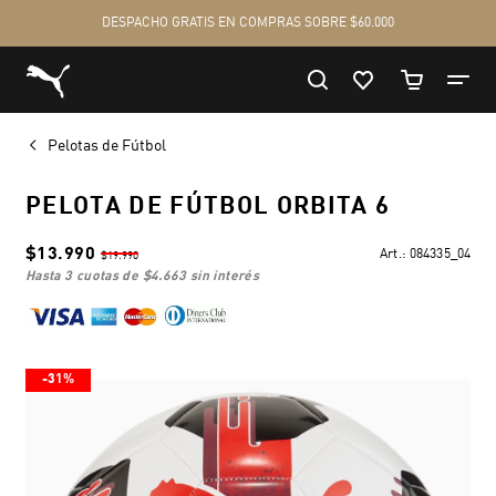
Pelotas de Fútbol
PELOTA DE FÚTBOL ORBITA 6
$13.990
Art.:
084335_04
$19.990
hasta 3 cuotas de
$4.663
sin interés
-31%