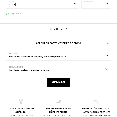
TALLA
CANTIDAD
Disponible
GUÍA DE TALLA
CALCULAR COSTO Y TIEMPO DE ENVÍO
REGIONES
COMUNA/CIUDAD
APLICAR
PAGA CON TARJETA DE
ENVÍOS HASTA 6 DÍAS
DEVOLUCIÓN GRATUITA.
CRÉDITO:
HÁBILES EN RM.
HASTA 60 DÍAS DESPUÉS
HASTA 3 CUOTAS SIN
HASTA 9 DÍAS HÁBILES EN
DE RECIBIDO TU PEDIDO