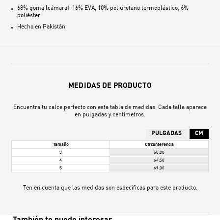
68% goma (cámara), 16% EVA, 10% poliuretano termoplástico, 6%
poliéster
Hecho en
Pakistán
MEDIDAS DE PRODUCTO
Encuentra tu calce perfecto con esta tabla de medidas. Cada talla aparece
en pulgadas y centímetros.
PULGADAS
CM
Tamaño
Circunferencia
3
60.00
4
64.50
5
69.00
Ten en cuenta que las medidas son específicas para este producto.