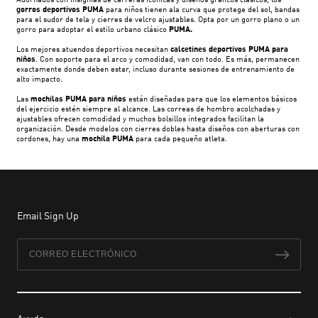
Adornados con insignias de carreras icónicas y diseños gráficos clásicos, los
gorros deportivos PUMA
para niños tienen ala curva que protege del sol, bandas
para el sudor de tela y cierres de velcro ajustables. Opta por un gorro plano o un
gorro para adoptar el estilo urbano clásico
PUMA.
Los mejores atuendos deportivos necesitan
calcetines deportivos PUMA para
niños
. Con soporte para el arco y comodidad, van con todo. Es más, permanecen
exactamente donde deben estar, incluso durante sesiones de entrenamiento de
alto impacto.
Las
mochilas PUMA para niños
están diseñadas para que los elementos básicos
del ejercicio estén siempre al alcance. Las correas de hombro acolchadas y
ajustables ofrecen comodidad y muchos bolsillos integrados facilitan la
organización. Desde modelos con cierres dobles hasta diseños con aberturas con
cordones, hay una
mochila PUMA
para cada pequeño atleta.