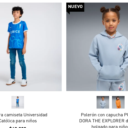
NUEVO
ra camiseta Universidad
Polerón con capucha 
Católica para niños
DORA THE EXPLORER de
holgado para niño