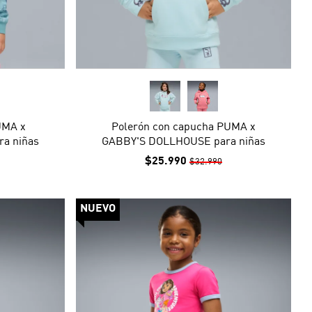
UMA x
Polerón con capucha PUMA x
a niñas
GABBY'S DOLLHOUSE para niñas
$25.990
$32.990
NUEVO