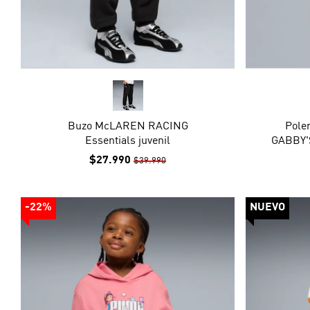
Buzo McLAREN RACING
Pole
Essentials juvenil
GABBY'
$27.990
$39.990
-22%
NUEVO