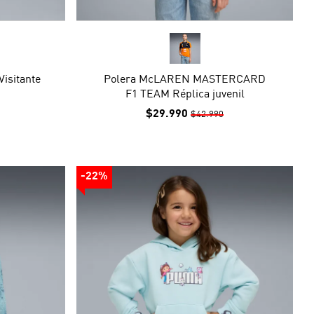
isitante
Polera McLAREN MASTERCARD
F1 TEAM Réplica juvenil
$29.990
$42.990
-22%