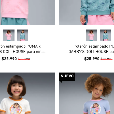
rón estampado PUMA x
Polerón estampado P
S DOLLHOUSE para niñas
GABBY'S DOLLHOUSE par
$25.990
$25.990
$32.990
$32.990
NUEVO