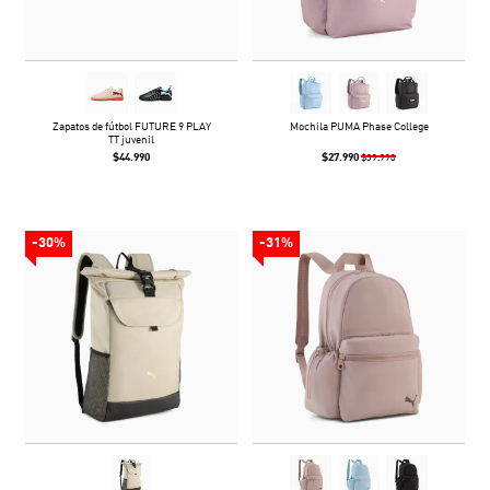
Zapatos de fútbol FUTURE 9 PLAY
Mochila PUMA Phase College
TT juvenil
$44.990
$27.990
$39.990
-30%
-31%