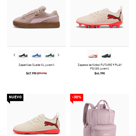
Zapatillas Suede XL juvenil
Zapatos de fútbol FUTURE 9 PLAY
FG/AG juvenil
$47.990
$44.990
$79.990
NUEVO
-30%