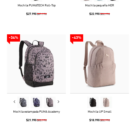
Mochila PUMATECH Roll-Top
Mochila pequeña HER
$27.990
$22.990
$39.990
$32.990
-34%
-43%
Mochila estampada PUMA Academy
Mochila UP Small
$21.990
$18.990
$32.990
$32.990