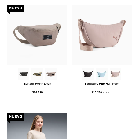
NUEVO
Banano PUMA Deck
Bandolera HER Half Moon
$14.990
$13.990
$19.990
NUEVO