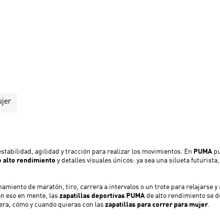
ujer
stabilidad, agilidad y tracción para realizar los movimientos. En
PUMA
pu
e alto rendimiento
y detalles visuales únicos: ya sea una silueta futurista
iento de maratón, tiro, carrera a intervalos o un trote para relajarse y al
on eso en mente, las
zapatillas deportivas PUMA
de alto rendimiento se d
nera, cómo y cuando quieras con las
zapatillas para correr para mujer
.