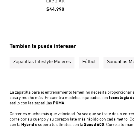
Lite 2 Alt
$44.990
También te puede interesar
Zapatillas Lifestyle Mujeres
Fútbol
Sandalias M
La zapatilla para el entrenamiento femenino necesita proporcionar e
casa y mucho más. Encuentra modelos equipados con
tecnología d
estilo con las zapatillas
PUMA
.
Correr es mucho más que velocidad. Ya sea que se trate de un entrenam
corre por su cuerpo y su corazón late más rápido con cada metro. C
con la
Hybrid
o supera tus límites con la
Speed ​​600
. Corre a tu ma