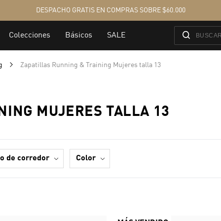
ng
Zapatillas Running & Training Mujeres talla 13
NING MUJERES TALLA 13
ipo de corredor
color