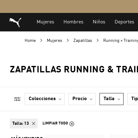
Home
Mujeres
Zapatillas
Running + Traini
ZAPATILLAS RUNNING & TRAI
colecciones
precio
talla
t
talla:
13
LIMPIAR TODO