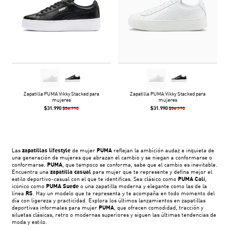
Zapatilla PUMA Vikky Stacked para
Zapatilla PUMA Vikky Stacked para
mujeres
mujeres
$31.990
$31.990
$54.990
$54.990
Las
zapatillas lifestyle
de mujer
PUMA
reflejan la ambición audaz e inquieta de
una generación de mujeres que abrazan el cambio y se niegan a conformarse o
conformarse.
PUMA
, que tampoco se conforma, sabe que el cambio es inevitable.
Encuentra una
zapatilla casual
para mujer que te represente y defina mejor el
estilo deportivo-casual con el que te identificas. Sea clásico como
PUMA Cali
,
icónico como
PUMA Suede
o una zapatilla moderna y elegante como las de la
línea
RS
. Hay un modelo que te representa y te acompaña en todo momento del
día con ligereza y practicidad. Explora los últimos lanzamientos en zapatillas
deportivas informales para mujer
PUMA
, que ofrecen comodidad, tracción y
siluetas clásicas, retro o modernas superiores y siguen las últimas tendencias de
moda y estilo.