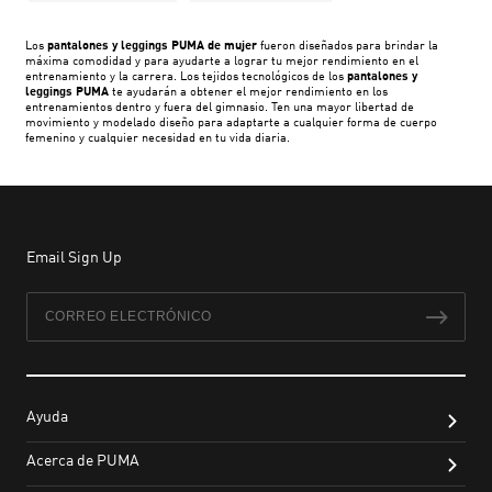
Los
pantalones y leggings PUMA de mujer
fueron diseñados para brindar la
máxima comodidad y para ayudarte a lograr tu mejor rendimiento en el
entrenamiento y la carrera. Los tejidos tecnológicos de los
pantalones y
leggings PUMA
te ayudarán a obtener el mejor rendimiento en los
entrenamientos dentro y fuera del gimnasio. Ten una mayor libertad de
movimiento y modelado diseño para adaptarte a cualquier forma de cuerpo
femenino y cualquier necesidad en tu vida diaria.