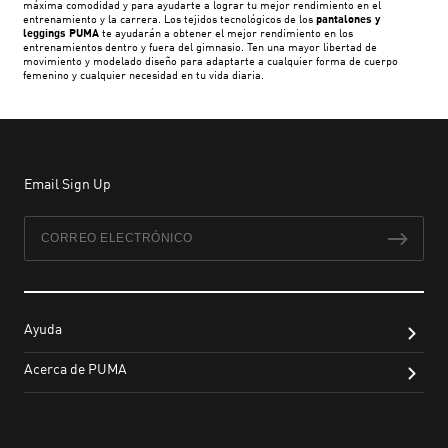
máxima comodidad y para ayudarte a lograr tu mejor rendimiento en el
entrenamiento y la carrera. Los tejidos tecnológicos de los
pantalones y
leggings PUMA
te ayudarán a obtener el mejor rendimiento en los
entrenamientos dentro y fuera del gimnasio. Ten una mayor libertad de
movimiento y modelado diseño para adaptarte a cualquier forma de cuerpo
femenino y cualquier necesidad en tu vida diaria.