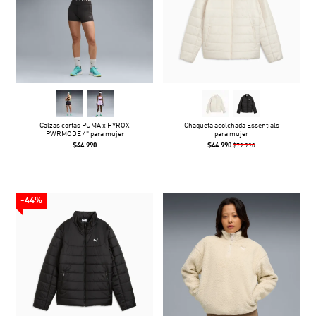
Calzas cortas PUMA x HYROX
Chaqueta acolchada Essentials
PWRMODE 4" para mujer
para mujer
$44.990
$44.990
$79.990
-44%