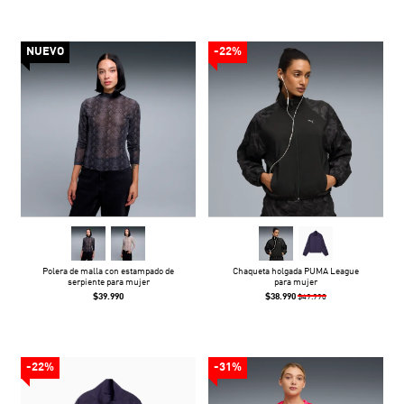
NUEVO
-22%
Polera de malla con estampado de
Chaqueta holgada PUMA League
serpiente para mujer
para mujer
$39.990
$38.990
$49.990
-22%
-31%