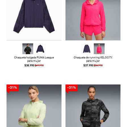
Chaqueta holgada PUMA League
Chaqueta de running VELOCITY
para mujer
para mujer
$38.990
$37.990
$49.990
$54.990
-31%
-31%