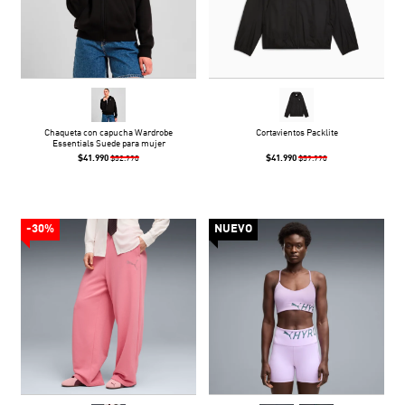
Chaqueta con capucha Wardrobe
Cortavientos Packlite
Essentials Suede para mujer
$41.990
$41.990
$52.990
$59.990
-30%
NUEVO