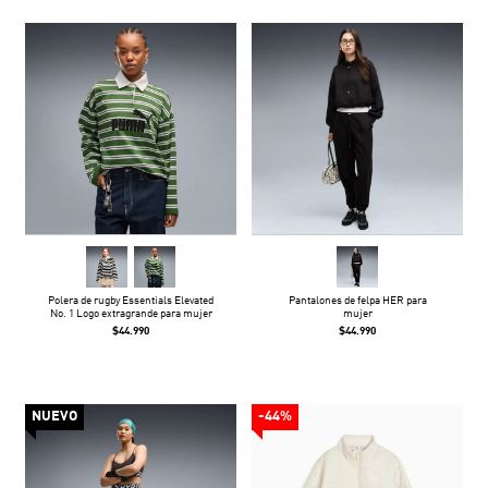
Polera de rugby Essentials Elevated
Pantalones de felpa HER para
No. 1 Logo extragrande para mujer
mujer
$44.990
$44.990
NUEVO
-44%