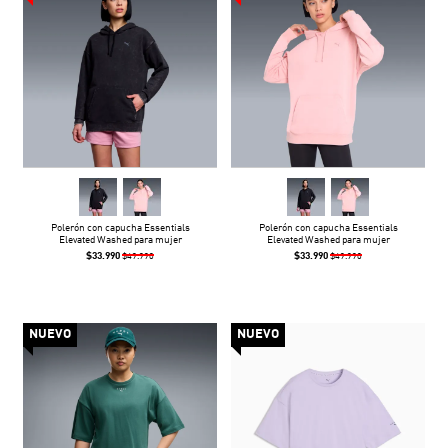
Polerón con capucha Essentials
Polerón con capucha Essentials
Elevated Washed para mujer
Elevated Washed para mujer
$33.990
$33.990
$49.990
$49.990
NUEVO
NUEVO