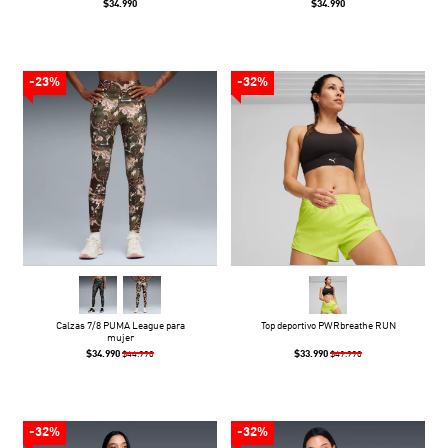
$34.990
$34.990
-23%
-32%
Calzas 7/8 PUMA League para
Top deportivo PWRbreathe RUN
mujer
$34.990
$33.990
$44.990
$49.990
-32%
-32%