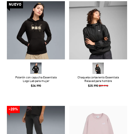
NUEVO
Polerón con capucha Essentials
Chaqueta cortaviento Essentials
Logo Lab para mujer
Relaxed para hombre
$36.990
$35.990
$59.990
-20%