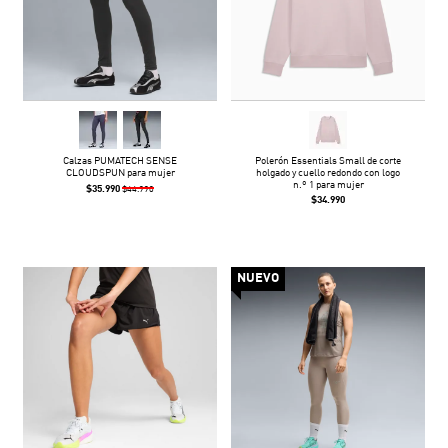
Calzas PUMATECH SENSE
Polerón Essentials Small de corte
CLOUDSPUN para mujer
holgado y cuello redondo con logo
n.º 1 para mujer
$35.990
$44.990
$34.990
NUEVO