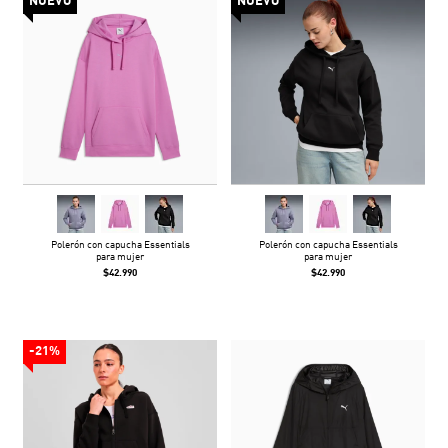
NUEVO
NUEVO
Polerón con capucha Essentials
Polerón con capucha Essentials
para mujer
para mujer
$42.990
$42.990
-21%