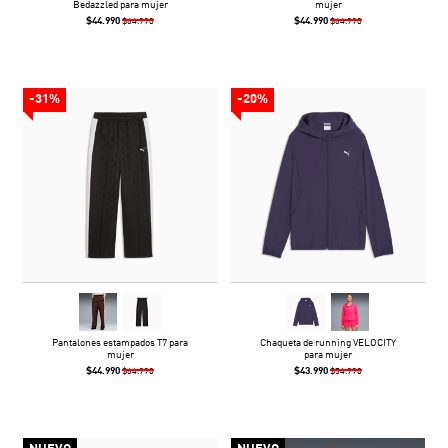
Bedazzled para mujer
mujer
$44.990
$44.990
$64.990
$64.990
-31%
-20%
Pantalones estampados T7 para
Chaqueta de running VELOCITY
mujer
para mujer
$44.990
$43.990
$64.990
$54.990