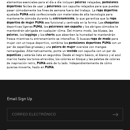
elementos esenciales para el día a día incluyen
poleras
relajadas,
pantalones
deportivos
fáciles de usar y
polerones
con capucha relajados para que puedas
pasar cómodamente los fines de semana fuera del trabajo. La
ropa deportiva
ajustada
PUMA
está confeccionada con materiales de alta tecnología para
mantenerte cómoda durante tu
entrenamiento
, lo que garantiza que la
ropa
deportiva de mujer PUMA
sea funcional y centrada en la forma. Las
chaquetas
deportivas ligeras
PUMA
, los
polerones con capucha
y los abrigos cómodos te
mantendrán abrigada en cualquier clima. Del mismo modo, las blusas, las
poleras
, los
leggings
y los
shorts
que absorben la humedad te mantendrán
fresca mientras tu entrenamiento se intensifica. Si buscas
ropa de moda
para
mujer con un toque deportivo, combina los
pantalones deportivos PUMA
con un
par de zapatillas gruesas y una
polera de mujer
oversize con mangas
remangadas. Alternativamente, ponte un
vestido
con capucha con un par de
zapatillas
y estarás lista en segundos. Desde el negro básico, el blanco y el azul
marino hasta los tonos atrevidos, los colores en bloque y las paletas de colores
de inspiración retro,
PUMA
está de tu lado. Independientemente de cómo
quieras moverte, hazlo en
PUMA
.