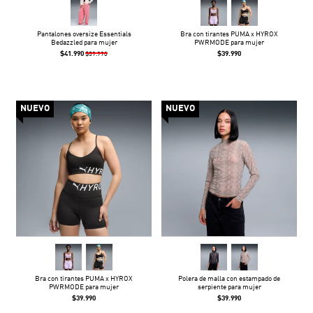
Pantalones oversize Essentials
Bra con tirantes PUMA x HYROX
Bedazzled para mujer
PWRMODE para mujer
$41.990
$39.990
$59.990
NUEVO
NUEVO
Bra con tirantes PUMA x HYROX
Polera de malla con estampado de
PWRMODE para mujer
serpiente para mujer
$39.990
$39.990