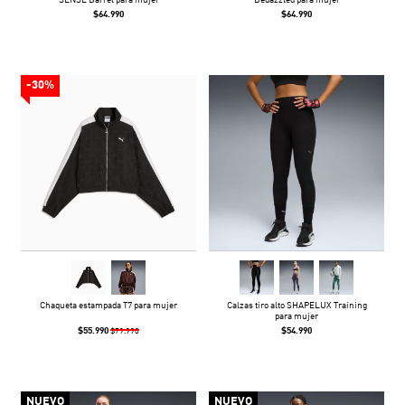
SENSE Barrel para mujer
Bedazzled para mujer
$64.990
$64.990
-30%
Chaqueta estampada T7 para mujer
Calzas tiro alto SHAPELUX Training
para mujer
$55.990
$54.990
$79.990
NUEVO
NUEVO