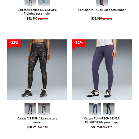
Calzas tiro alto PUMA SHAPE
Pantalones T7 Leo Luxe para mujer
Training para mujer
$32.990
$32.990
$42.990
$54.990
-32%
-32%
Calzas 7/8 PUMA League para
Calzas PUMATECH SENSE
mujer
CLOUDSPUN para mujer
$30.990
$30.990
$44.990
$44.990