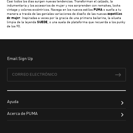
Casi todos los días surgen nuevas tendencias. Transforman el calzado, la
indumentaria y los accesorios de mujer y nos sorprenden con remakes, looks
vintage y colores excéntricos. Navega en los nuevos estilos
PUMA
o sueña a tu
manera a través de las geniales variaciones de diseño de las nuevas
zapatillas
de mujer
. Inspiradas a veces por la gracia de una primera bailarina, la silueta
limpia de la leyenda
SUEDE
, o una suela de plataforma que recuerda a los punky
de los 90.